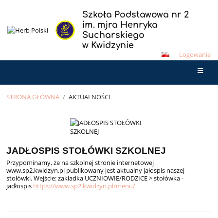
Szkoła Podstawowa nr 2
im. mjra Henryka
Sucharskiego
w Kwidzynie
Logowanie
STRONA GŁÓWNA
/
AKTUALNOŚCI
Aktualności
JADŁOSPIS STOŁÓWKI SZKOLNEJ
Przypominamy, że na szkolnej stronie internetowej
www.sp2.kwidzyn.pl publikowany jest aktualny jałospis naszej
stołówki. Wejście: zakładka UCZNIOWIE/RODZICE > stołówka -
jadłospis
https://www.sp2.kwidzyn.pl/menu/