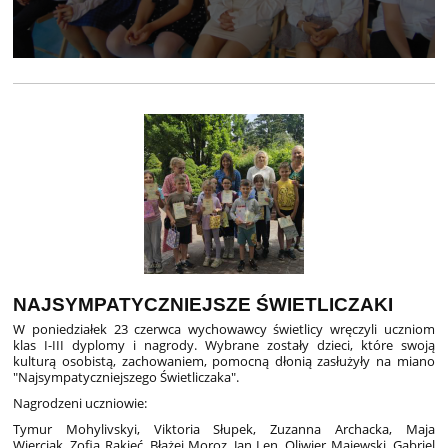
NAJSYMPATYCZNIEJSZE ŚWIETLICZAKI
W poniedziałek 23 czerwca wychowawcy świetlicy wręczyli uczniom
klas I-III dyplomy i nagrody. Wybrane zostały dzieci, które swoją
kulturą osobistą, zachowaniem, pomocną dłonią zasłużyły na miano
"Najsympatyczniejszego Świetliczaka".
Nagrodzeni uczniowie:
Tymur Mohylivskyi, Viktoria Słupek, Zuzanna Archacka, Maja
Wierciak, Zofia Rakieć, Błażej Moroz, Jan Len, Oliwier Majewski, Gabriel