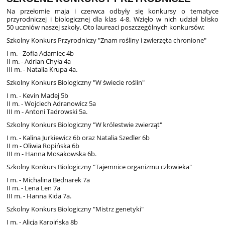
Na przełomie maja i czerwca odbyły się konkursy o tematyce
przyrodniczej i biologicznej dla klas 4-8. Wzięło w nich udział blisko
50 uczniów naszej szkoły. Oto laureaci poszczególnych konkursów:
Szkolny Konkurs Przyrodniczy "Znam rośliny i zwierzęta chronione"
I m. - Zofia Adamiec 4b
II m. - Adrian Chyła 4a
III m. - Natalia Krupa 4a.
Szkolny Konkurs Biologiczny "W świecie roślin"
I m. - Kevin Madej 5b
II m. - Wojciech Adranowicz 5a
III m - Antoni Tadrowski 5a.
Szkolny Konkurs Biologiczny "W królestwie zwierząt"
I m. - Kalina Jurkiewicz 6b oraz Natalia Szedler 6b
II m - Oliwia Ropińska 6b
III m - Hanna Mosakowska 6b.
Szkolny Konkurs Biologiczny "Tajemnice organizmu człowieka"
I m. - Michalina Bednarek 7a
II m. - Lena Len 7a
III m. - Hanna Kida 7a.
Szkolny Konkurs Biologiczny "Mistrz genetyki"
I m. - Alicja Karpińska 8b