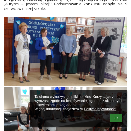
„Autyzm – Jestem bliżej”! Podsumowanie konkursu odbyło się 9
czerwca w naszej szkole.
Ta strona wykorzystuje pliki cookies. Korzystając z niej 
wyrażasz zgodę na ich używanie, zgodnie z aktualnymi 
ustawieniami przeglądarki.

Więcej informacji znajdziesz w 
Polityce prywatności
.
OK