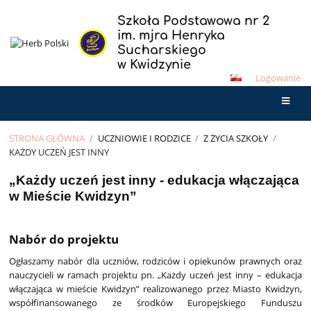
Szkoła Podstawowa nr 2
im. mjra Henryka
Sucharskiego
w Kwidzynie
Logowanie
STRONA GŁÓWNA
/
UCZNIOWIE I RODZICE
/
Z ŻYCIA SZKOŁY
/
KAŻDY UCZEŃ JEST INNY
Każdy
„Każdy uczeń jest inny - edukacja włączająca
w Mieście Kwidzyn”
uczeń
jest
inny
Nabór do projektu
Ogłaszamy nabór dla uczniów, rodziców i opiekunów prawnych oraz
nauczycieli w ramach projektu pn. „Każdy uczeń jest inny – edukacja
włączająca w mieście Kwidzyn” realizowanego przez Miasto Kwidzyn,
współfinansowanego ze środków Europejskiego Funduszu