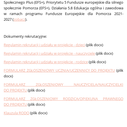
Społecznego Plus (EFS+), Priorytetu 5 Fundusze europejskie dla silnego
społecznie Pomorza (EFS+), Działania 5.8 Edukacja ogólna i zawodowa
w ramach programu Fundusze Europejskie dla Pomorza 2021-
2027 (
zobacz
).
Dokumenty rekrutacyjne:
Regulamin rekrutacji i udziału w projekcie - dzieci
(plik docx)
Regulamin rekrutacji i udziału w projekcie - nauczyciele
(plik docx)
Regulamin rekrutacji i udziału w projekcie - rodzice
(plik docx)
FORMULARZ ZGŁOSZENIOWY UCZNIA/UCZENNICY DO PROJEKTU
(plik
docx)
FORMULARZ ZGŁOSZENIOWY NAUCZYCIELA/NAUCZYCIELKI
DO PROJEKTU
(plik docx)
FORMULARZ ZGŁOSZENIOWY RODZICA/OPIEKUNA PRAWNEGO
DO PROJEKTU
(plik docx)
Klauzula RODO
(plik docx)