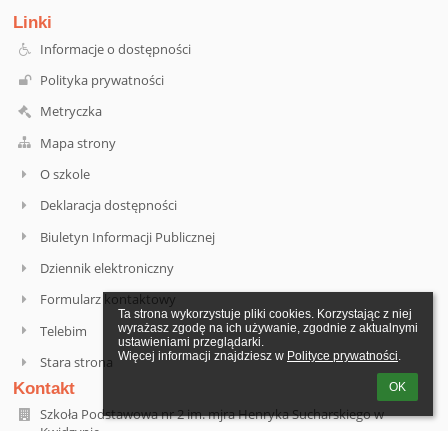
Linki
Informacje o dostępności
Polityka prywatności
Metryczka
Mapa strony
O szkole
Deklaracja dostępności
Biuletyn Informacji Publicznej
Dziennik elektroniczny
Formularz kontaktowy
Ta strona wykorzystuje pliki cookies. Korzystając z niej 
wyrażasz zgodę na ich używanie, zgodnie z aktualnymi 
Telebim
ustawieniami przeglądarki.

Więcej informacji znajdziesz w 
Polityce prywatności
.
Stara strona
Kontakt
OK
Szkoła Podstawowa nr 2 im. mjra Henryka Sucharskiego w
Kwidzynie