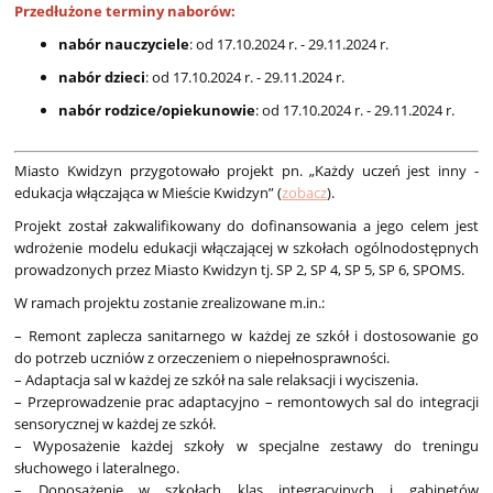
Przedłużone terminy naborów:
nabór nauczyciele
: od 17.10.2024 r. - 29.11.2024 r.
nabór dzieci
: od 17.10.2024 r. - 29.11.2024 r.
nabór rodzice/opiekunowie
: od 17.10.2024 r. - 29.11.2024 r.
Miasto Kwidzyn przygotowało projekt pn. „Każdy uczeń jest inny -
edukacja włączająca w Mieście Kwidzyn” (
zobacz
).
Projekt został zakwalifikowany do dofinansowania a jego celem jest
wdrożenie modelu edukacji włączającej w szkołach ogólnodostępnych
prowadzonych przez Miasto Kwidzyn tj. SP 2, SP 4, SP 5, SP 6, SPOMS.
W ramach projektu zostanie zrealizowane m.in.:
– Remont zaplecza sanitarnego w każdej ze szkół i dostosowanie go
do potrzeb uczniów z orzeczeniem o niepełnosprawności.
– Adaptacja sal w każdej ze szkół na sale relaksacji i wyciszenia.
– Przeprowadzenie prac adaptacyjno – remontowych sal do integracji
sensorycznej w każdej ze szkół.
– Wyposażenie każdej szkoły w specjalne zestawy do treningu
słuchowego i lateralnego.
– Doposażenie w szkołach klas integracyjnych i gabinetów