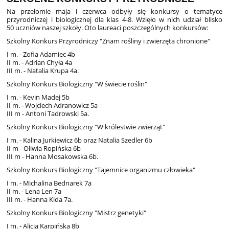
Na przełomie maja i czerwca odbyły się konkursy o tematyce
przyrodniczej i biologicznej dla klas 4-8. Wzięło w nich udział blisko
50 uczniów naszej szkoły. Oto laureaci poszczególnych konkursów:
Szkolny Konkurs Przyrodniczy "Znam rośliny i zwierzęta chronione"
I m. - Zofia Adamiec 4b
II m. - Adrian Chyła 4a
III m. - Natalia Krupa 4a.
Szkolny Konkurs Biologiczny "W świecie roślin"
I m. - Kevin Madej 5b
II m. - Wojciech Adranowicz 5a
III m - Antoni Tadrowski 5a.
Szkolny Konkurs Biologiczny "W królestwie zwierząt"
I m. - Kalina Jurkiewicz 6b oraz Natalia Szedler 6b
II m - Oliwia Ropińska 6b
III m - Hanna Mosakowska 6b.
Szkolny Konkurs Biologiczny "Tajemnice organizmu człowieka"
I m. - Michalina Bednarek 7a
II m. - Lena Len 7a
III m. - Hanna Kida 7a.
Szkolny Konkurs Biologiczny "Mistrz genetyki"
I m. - Alicja Karpińska 8b