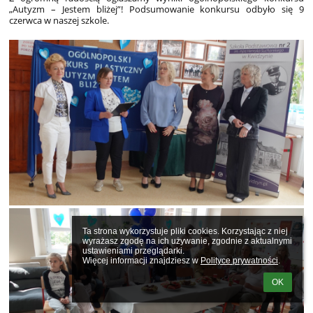
„Autyzm – Jestem bliżej”! Podsumowanie konkursu odbyło się 9
czerwca w naszej szkole.
Ta strona wykorzystuje pliki cookies. Korzystając z niej 
wyrażasz zgodę na ich używanie, zgodnie z aktualnymi 
ustawieniami przeglądarki.

Więcej informacji znajdziesz w 
Polityce prywatności
.
OK