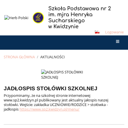
Szkoła Podstawowa nr 2
im. mjra Henryka
Sucharskiego
w Kwidzynie
Logowanie
STRONA GŁÓWNA
/
AKTUALNOŚCI
Aktualności
JADŁOSPIS STOŁÓWKI SZKOLNEJ
Przypominamy, że na szkolnej stronie internetowej
www.sp2.kwidzyn.pl publikowany jest aktualny jałospis naszej
stołówki. Wejście: zakładka UCZNIOWIE/RODZICE > stołówka -
jadłospis
https://www.sp2.kwidzyn.pl/menu/