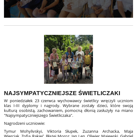
NAJSYMPATYCZNIEJSZE ŚWIETLICZAKI
W poniedziałek 23 czerwca wychowawcy świetlicy wręczyli uczniom
klas I-III dyplomy i nagrody. Wybrane zostały dzieci, które swoją
kulturą osobistą, zachowaniem, pomocną dłonią zasłużyły na miano
"Najsympatyczniejszego Świetliczaka".
Nagrodzeni uczniowie:
Tymur Mohylivskyi, Viktoria Słupek, Zuzanna Archacka, Maja
Wierciak, Zofia Rakieć, Błażej Moroz, Jan Len, Oliwier Majewski, Gabriel