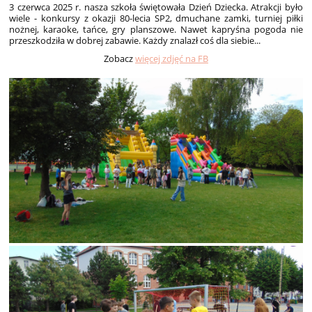
3 czerwca 2025 r. nasza szkoła świętowała Dzień Dziecka. Atrakcji było
wiele - konkursy z okazji 80-lecia SP2, dmuchane zamki, turniej piłki
nożnej, karaoke, tańce, gry planszowe. Nawet kapryśna pogoda nie
przeszkodziła w dobrej zabawie. Każdy znalazł coś dla siebie...
Zobacz
więcej zdjęć na FB