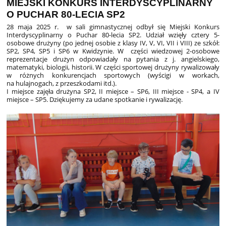
MIEJSKI KONKURS INTERDYSCYPLINARNY
O PUCHAR 80-LECIA SP2
28 maja 2025 r. w
sali gimnastycznej odbył się Miejski Konkurs
Interdyscyplinarny o Puchar 80-lecia SP2. Udział wzięły cztery 5-
osobowe drużyny (po jednej osobie z klasy IV, V, VI, VII i VIII) ze szkół:
SP2, SP4, SP5 i SP6 w Kwidzynie. W części wiedzowej 2-osobowe
reprezentacje drużyn odpowiadały na pytania z j. angielski
ego,
matematyki, biologii, historii. W części sportowej drużyny rywalizowały
w różnych konkurencjach sportowych (wyścigi w workach,
na hulajnogach, z przeszkodami itd.).
I miejsce zajęła drużyna SP2, II miejsce – SP6, III miejsce - SP4, a IV
miejsce – SP5. Dziękujemy za udane spotkanie i rywalizację.