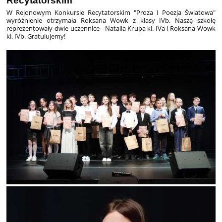
Recytatorskim
W Rejonowym Konkursie Recytatorskim "Proza I Poezja Światowa"
wyróżnienie otrzymała Roksana Wowk z klasy IVb. Naszą szkołę
reprezentowały dwie uczennice - Natalia Krupa kl. IVa i Roksana Wowk
kl. IVb. Gratulujemy!