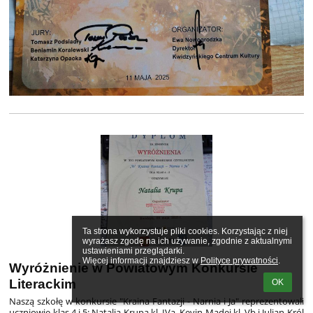
Ta strona wykorzystuje pliki cookies. Korzystając z niej 
wyrażasz zgodę na ich używanie, zgodnie z aktualnymi 
ustawieniami przeglądarki.

Więcej informacji znajdziesz w 
Polityce prywatności
.
Wyróżnienie w Powiatowym Konkursie
Literackim
OK
Naszą szkołę w konkursie "Kraina Fantazji - Narnia i Ja" reprezentowali
uczniowie klas 4 i 5: Natalia Krupa kl. IVa, Kevin Madej kl. Vb i Julian Król