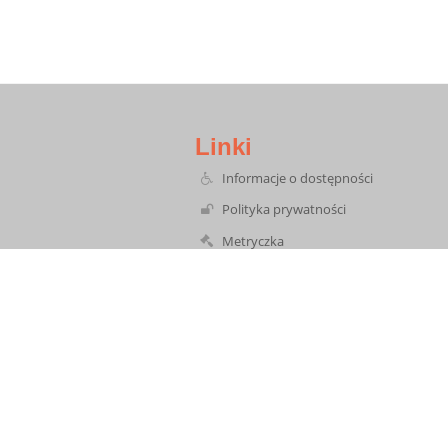
Linki
Informacje o dostępności
Polityka prywatności
Metryczka
Mapa strony
O szkole
Deklaracja dostępności
Biuletyn Informacji Publicznej
Dziennik elektroniczny
Formularz kontaktowy