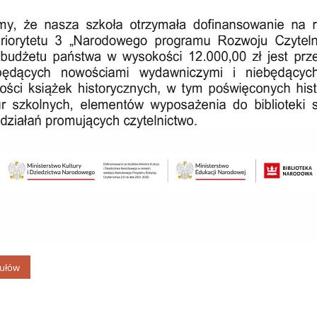
kułów