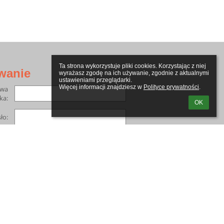
Ta strona wykorzystuje pliki cookies. Korzystając z niej 
wanie
wyrażasz zgodę na ich używanie, zgodnie z aktualnymi 
ustawieniami przeglądarki.

Więcej informacji znajdziesz w 
Polityce prywatności
.
zwa
ka:
OK
ło:
m loginu lub hasła