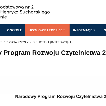
Podstawowa nr 2
a Henryka Sucharskiego
ynie
I
O SZKOLE
UCZNIOWIE I RODZICE
INFORMACJE
O
CE
/
Z ŻYCIA SZKOŁY
/
BIBLIOTEKA (INTERDWÓJKA)
 Program Rozwoju Czytelnictwa 2