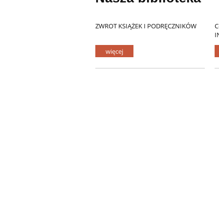
ZWROT KSIĄŻEK I PODRĘCZNIKÓW
C
I
więcej