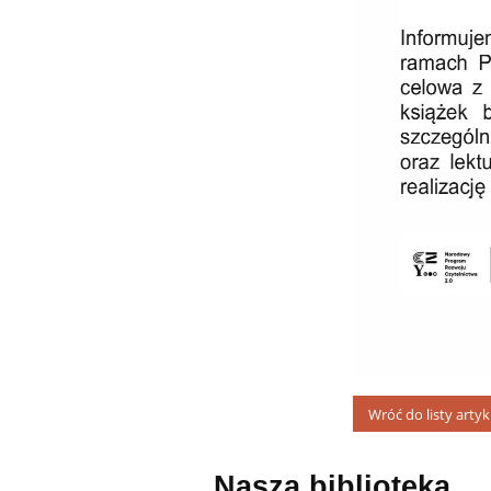
Wróć do listy arty
Nasza biblioteka