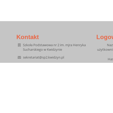
Kontakt
Logo
Szkoła Podstawowa nr 2 im. mjra Henryka
Na
Sucharskiego w Kwidzynie
użytkowni
sekretariat@sp2.kwidzyn.pl
Has
55 2793368
55 8880010 - centralka w budynku "Pod
Zegarem"
55 2794926 - gabinet wicedyr. w budynku "Pod
Zapomniałe
Zegarem"
ul. Staszica 16
82-500 Kwidzyn
Poland
7.30 - 17.30 (sekretariat do 15.30)