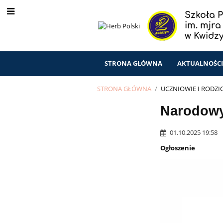
Szkoła 
im. mjr
w Kwidz
STRONA GŁÓWNA
AKTUALNOŚC
STRONA GŁÓWNA
/
UCZNIOWIE I RODZI
Biblioteka
Narodowy
(Interdwójka)
01.10.2025 19:58
Ogłoszenie