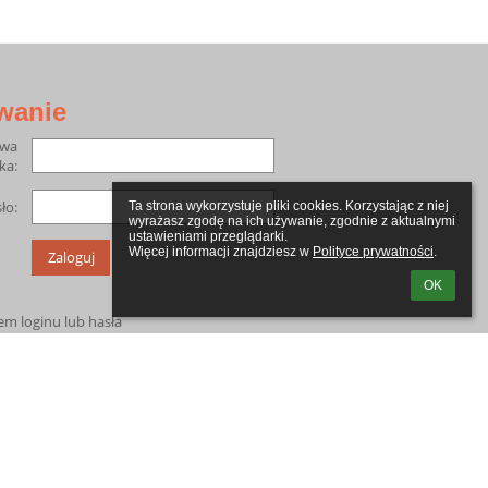
wanie
zwa
ka:
ło:
Ta strona wykorzystuje pliki cookies. Korzystając z niej 
wyrażasz zgodę na ich używanie, zgodnie z aktualnymi 
ustawieniami przeglądarki.

Więcej informacji znajdziesz w 
Polityce prywatności
.
OK
m loginu lub hasła