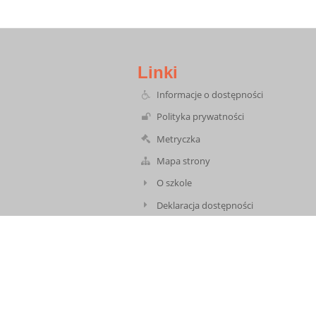
Linki
Informacje o dostępności
Polityka prywatności
Metryczka
Mapa strony
O szkole
Deklaracja dostępności
Biuletyn Informacji Publicznej
Dziennik elektroniczny
Formularz kontaktowy
Telebim
Stara strona