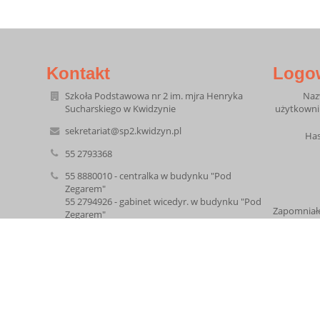
Kontakt
Logo
Szkoła Podstawowa nr 2 im. mjra Henryka
Na
Sucharskiego w Kwidzynie
użytkowni
sekretariat@sp2.kwidzyn.pl
Has
55 2793368
55 8880010 - centralka w budynku "Pod
Zegarem"
55 2794926 - gabinet wicedyr. w budynku "Pod
Zapomniałe
Zegarem"
ul. Staszica 16
82-500 Kwidzyn
Poland
7.30 - 17.30 (sekretariat do 15.30)
administrator strony: m.klain@sp2.kwidzyn.pl