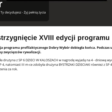
r
 Ty decydujesz - Żyj pełnią życia
trzygnięcie XVIII edycji programu
cja programu profilaktycznego Dobry Wybór dobiegła końca. Podczas ur
y zwycięzców rywalizacji.
jęła drużyna z SP 6 DZIECI W KALOSZACH w nagrodę wyjadą na 4 - dniową wy
P 4, natomiast III m-ce zdobyła drużyna BYSTRZAKI DZIECIAKI również z SP
zenia za rok.