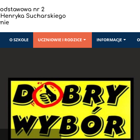
Podstawowa nr 2
a Henryka Sucharskiego
ynie
I
O SZKOLE
UCZNIOWIE I RODZICE
INFORMACJE
O