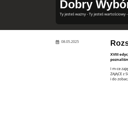
Dobry Wybó
Ty jesteś ważny - Ty jesteś wartościowy -
Rozs
08.05.2025
XVIII edy
poznaliśm
I m-ce za
ZAJĄCE z S
i do zobac