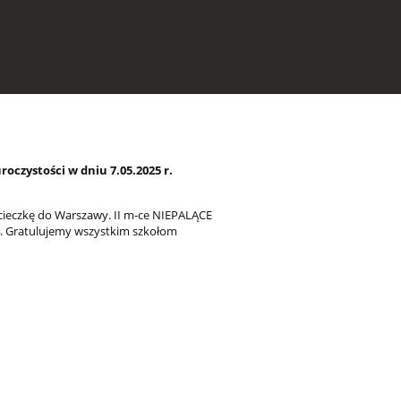
oczystości w dniu 7.05.2025 r.
cieczkę do Warszawy. II m-ce NIEPALĄCE
 4. Gratulujemy wszystkim szkołom